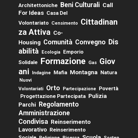
Beni Culturali
Call
Architettoniche
For Ideas
Casa Del
Cittadinan
Volontariato
Censimento
Za Attiva
Co-
Dis
Comunità
Convegno
Housing
Abilità
Emporio
Ecologia
Formazione
Giov
Solidale
Gas
Ani
Montagna
Mafia
Natura
Indagine
Nuovi
Orto
Povertà
Volontariati
Partecipazione
Pulizia
Progettazione Partecipata
Regolamento
Parchi
Amministrazione
Condivisa
Reinserimento
Lavorativo
Reinserimento
Scuola
Sociale
Religione
Ricerca
Sosten