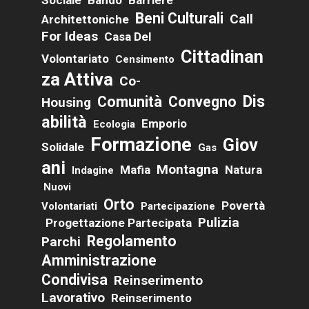
Beni Culturali
Call
Architettoniche
For Ideas
Casa Del
Cittadinan
Volontariato
Censimento
Za Attiva
Co-
Dis
Comunità
Convegno
Housing
Abilità
Emporio
Ecologia
Formazione
Giov
Solidale
Gas
Ani
Montagna
Mafia
Natura
Indagine
Nuovi
Orto
Povertà
Volontariati
Partecipazione
Pulizia
Progettazione Partecipata
Regolamento
Parchi
Amministrazione
Condivisa
Reinserimento
Lavorativo
Reinserimento