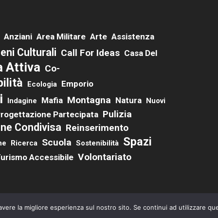
Anziani
Area Militare
Arte
Assistenza
eni Culturali
Call For Ideas
Casa Del
a Attiva
Co-
ilità
Emporio
Ecologia
i
Montagna
Mafia
Natura
Indagine
Nuovi
Pulizia
rogettazione Partecipata
ne Condivisa
Reinserimento
Spazi
Scuola
ne
Ricerca
Sostenibilità
Volontariato
urismo Accessibile
avere la migliore esperienza sul nostro sito. Se continui ad utilizzare qu