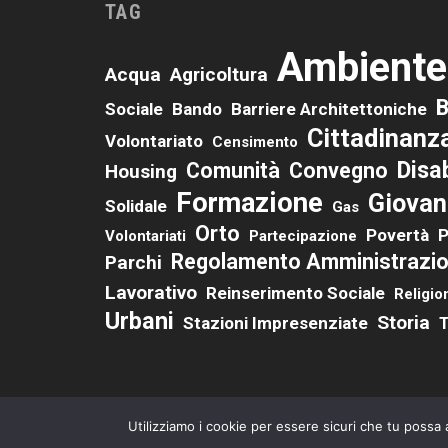
TAG
Ambiente
Acqua
Agricoltura
B
Sociale
Bando
Barriere Architettoniche
Cittadinanz
Volontariato
Censimento
Disab
Comunità
Convegno
Housing
Formazione
Giovan
Solidale
Gas
Orto
Povertà
P
Volontariati
Partecipazione
Regolamento Amministrazio
Parchi
Lavorativo
Reinserimento Sociale
Religio
Urbani
Storia
Stazioni Impresenziate
T
Utilizziamo i cookie per essere sicuri che tu possa 
© 2026
CSVnet