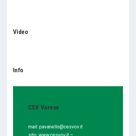
Video
Info
CSV Varese
mail:
pavanello@cesvov.it
sito:
www.cesvov.it
–