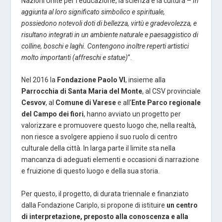
Nazioni Unite per l’educazione, la scienza e la cultura –
In
aggiunta al loro significato simbolico e spirituale,
possiedono notevoli doti di bellezza, virtù e gradevolezza, e
risultano integrati in un ambiente naturale e paesaggistico di
colline, boschi e laghi. Contengono inoltre reperti artistici
molto importanti (affreschi e statue)
”.
Nel 2016 la
Fondazione Paolo VI
, insieme alla
Parrocchia di Santa Maria del Monte
, al CSV provinciale
Cesvov
, al
Comune di Varese
e all’
Ente Parco regionale
del Campo dei fiori
, hanno avviato un progetto per
valorizzare e promuovere questo luogo che, nella realtà,
non riesce a svolgere appieno il suo ruolo di centro
culturale della città. In larga parte il limite sta nella
mancanza di adeguati elementi e occasioni di narrazione
e fruizione di questo luogo e della sua storia.
Per questo, il progetto, di durata triennale e finanziato
dalla Fondazione Cariplo, si propone di istituire
un centro
di interpretazione, preposto alla conoscenza e alla