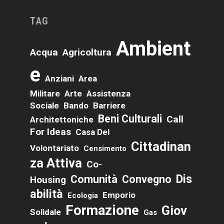
TAG
Ambient
Acqua
Agricoltura
E
Anziani
Area
Militare
Arte
Assistenza
Sociale
Bando
Barriere
Beni Culturali
Call
Architettoniche
For Ideas
Casa Del
Cittadinan
Volontariato
Censimento
Za Attiva
Co-
Dis
Comunità
Convegno
Housing
Abilità
Emporio
Ecologia
Formazione
Giov
Solidale
Gas