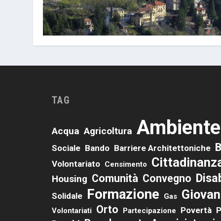
TAG
Ambiente
Acqua
Agricoltura
B
Sociale
Bando
Barriere Architettoniche
Cittadinanz
Volontariato
Censimento
Disab
Comunità
Convegno
Housing
Formazione
Giovan
Solidale
Gas
Orto
Povertà
P
Volontariati
Partecipazione