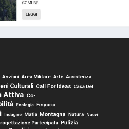
COMUNE
LEGGI
Anziani
Area Militare
Arte
Assistenza
eni Culturali
Call For Ideas
Casa Del
a Attiva
Co-
ilità
Emporio
Ecologia
i
Montagna
Mafia
Natura
Indagine
Nuovi
Pulizia
rogettazione Partecipata