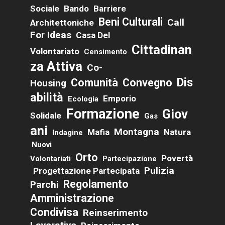
Sociale
Bando
Barriere
Beni Culturali
Call
Architettoniche
For Ideas
Casa Del
Cittadinan
Volontariato
Censimento
Za Attiva
Co-
Dis
Comunità
Convegno
Housing
Abilità
Emporio
Ecologia
Formazione
Giov
Solidale
Gas
Ani
Montagna
Mafia
Natura
Indagine
Nuovi
Orto
Povertà
Volontariati
Partecipazione
Pulizia
Progettazione Partecipata
Regolamento
Parchi
Amministrazione
Condivisa
Reinserimento