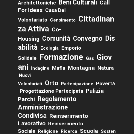
Beni Culturali
Call
Architettoniche
For Ideas
Casa Del
Cittadinan
Volontariato
Censimento
Za Attiva
Co-
Dis
Comunità
Convegno
Housing
Abilità
Emporio
Ecologia
Formazione
Giov
Solidale
Gas
Ani
Montagna
Mafia
Natura
Indagine
Nuovi
Orto
Povertà
Volontariati
Partecipazione
Pulizia
Progettazione Partecipata
Regolamento
Parchi
Amministrazione
Condivisa
Reinserimento
Lavorativo
Reinserimento
Scuola
Sociale
Religione
Ricerca
Sosten