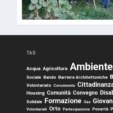
TAG
Ambiente
Acqua
Agricoltura
B
Sociale
Bando
Barriere Architettoniche
Cittadinanz
Volontariato
Censimento
Disab
Comunità
Convegno
Housing
Formazione
Giovan
Solidale
Gas
Orto
Povertà
P
Volontariati
Partecipazione