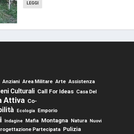
LEGGI
Anziani
Area Militare
Arte
Assistenza
eni Culturali
Call For Ideas
Casa Del
a Attiva
Co-
ilità
Emporio
Ecologia
i
Montagna
Mafia
Natura
Indagine
Nuovi
Pulizia
rogettazione Partecipata