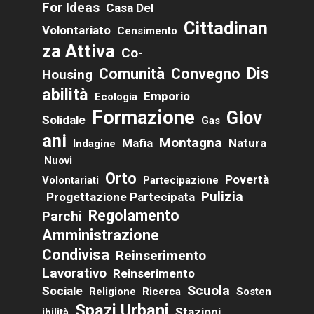
For Ideas
Casa Del
Cittadinan
Volontariato
Censimento
Za Attiva
Co-
Dis
Comunità
Convegno
Housing
Abilità
Emporio
Ecologia
Formazione
Giov
Solidale
Gas
Ani
Montagna
Mafia
Natura
Indagine
Nuovi
Orto
Povertà
Volontariati
Partecipazione
Pulizia
Progettazione Partecipata
Regolamento
Parchi
Amministrazione
Condivisa
Reinserimento
Lavorativo
Reinserimento
Scuola
Sociale
Religione
Ricerca
Sosten
Spazi Urbani
Stazioni
Ibilità