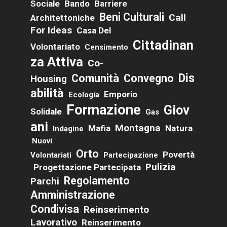
Sociale
Bando
Barriere
Beni Culturali
Call
Architettoniche
For Ideas
Casa Del
Cittadinan
Volontariato
Censimento
Za Attiva
Co-
Dis
Comunità
Convegno
Housing
Abilità
Emporio
Ecologia
Formazione
Giov
Solidale
Gas
Ani
Montagna
Mafia
Natura
Indagine
Nuovi
Orto
Povertà
Volontariati
Partecipazione
Pulizia
Progettazione Partecipata
Regolamento
Parchi
Amministrazione
Condivisa
Reinserimento
Lavorativo
Reinserimento