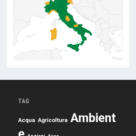
TAG
Ambient
Acqua
Agricoltura
E
Anziani
Area