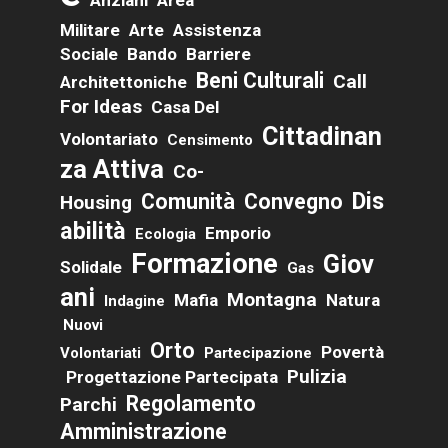
Militare
Arte
Assistenza
Sociale
Bando
Barriere
Beni Culturali
Call
Architettoniche
For Ideas
Casa Del
Cittadinan
Volontariato
Censimento
Za Attiva
Co-
Dis
Comunità
Convegno
Housing
Abilità
Emporio
Ecologia
Formazione
Giov
Solidale
Gas
Ani
Montagna
Mafia
Natura
Indagine
Nuovi
Orto
Povertà
Volontariati
Partecipazione
Pulizia
Progettazione Partecipata
Regolamento
Parchi
Amministrazione