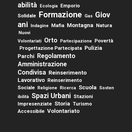
Abilità
Emporio
Ecologia
Formazione
Giov
Solidale
Gas
Ani
Montagna
Mafia
Natura
Indagine
Nuovi
Orto
Povertà
Volontariati
Partecipazione
Pulizia
Progettazione Partecipata
Regolamento
Parchi
Amministrazione
Condivisa
Reinserimento
Lavorativo
Reinserimento
Scuola
Sociale
Religione
Ricerca
Sosten
Spazi Urbani
Stazioni
Ibilità
Storia
Impresenziate
Turismo
Volontariato
Accessibile