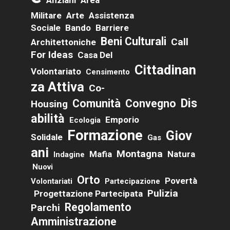
Militare
Arte
Assistenza
Sociale
Bando
Barriere
Beni Culturali
Call
Architettoniche
For Ideas
Casa Del
Cittadinan
Volontariato
Censimento
Za Attiva
Co-
Dis
Comunità
Convegno
Housing
Abilità
Emporio
Ecologia
Formazione
Giov
Solidale
Gas
Ani
Montagna
Mafia
Natura
Indagine
Nuovi
Orto
Povertà
Volontariati
Partecipazione
Pulizia
Progettazione Partecipata
Regolamento
Parchi
Amministrazione