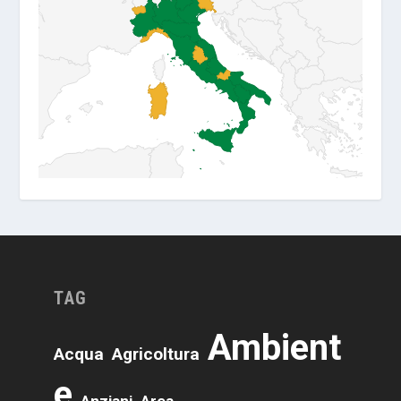
TAG
Ambient
Acqua
Agricoltura
E
Anziani
Area