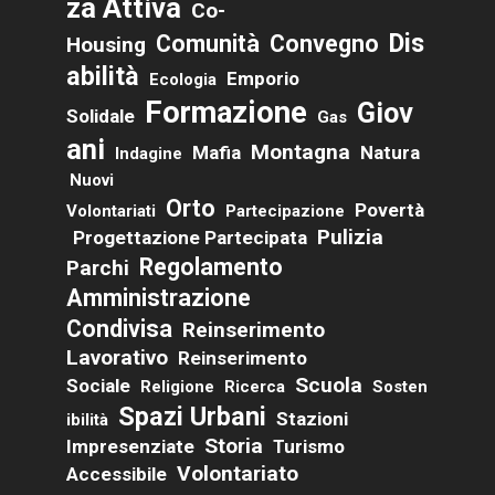
Za Attiva
Co-
Dis
Comunità
Convegno
Housing
Abilità
Emporio
Ecologia
Formazione
Giov
Solidale
Gas
Ani
Montagna
Mafia
Natura
Indagine
Nuovi
Orto
Povertà
Volontariati
Partecipazione
Pulizia
Progettazione Partecipata
Regolamento
Parchi
Amministrazione
Condivisa
Reinserimento
Lavorativo
Reinserimento
Scuola
Sociale
Religione
Ricerca
Sosten
Spazi Urbani
Stazioni
Ibilità
Storia
Impresenziate
Turismo
Volontariato
Accessibile