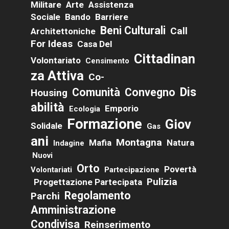
Militare
Arte
Assistenza
Sociale
Bando
Barriere
Beni Culturali
Call
Architettoniche
For Ideas
Casa Del
Cittadinan
Volontariato
Censimento
Za Attiva
Co-
Dis
Comunità
Convegno
Housing
Abilità
Emporio
Ecologia
Formazione
Giov
Solidale
Gas
Ani
Montagna
Mafia
Natura
Indagine
Nuovi
Orto
Povertà
Volontariati
Partecipazione
Pulizia
Progettazione Partecipata
Regolamento
Parchi
Amministrazione
Condivisa
Reinserimento